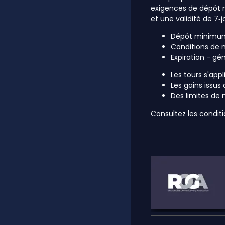
exigences de dépôt m
et une validité de 7‑
Dépôt minimum 
Conditions de 
Expiration - gé
Les tours s'app
Les gains issus
Des limites de
Consultez les condit