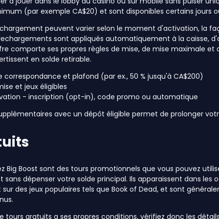
uer à jouer dans le lobby du casino ou sur mobile sans puiser un
nimum (par exemple CA$20) et sont disponibles certains jours 
chargement peuvent varier selon le moment d'activation, la faç
rechargements sont appliqués automatiquement à la caisse, d'a
e comporte ses propres règles de mise, de mise maximale et d'éli
tissent en solde retirable.
 correspondance et plafond (par ex., 50 % jusqu'à CA$200)
ise et jeux éligibles
vation - inscription (opt-in), code promo ou automatique
upplémentaires avec un dépôt éligible permet de prolonger vot
uits
hez Big Boost sont des tours promotionnels que vous pouvez utili
nt sans dépenser votre solde principal. Ils apparaissent dans les
 sur des jeux populaires tels que Book of Dead, et sont général
nus.
ours gratuits a ses propres conditions, vérifiez donc les détail