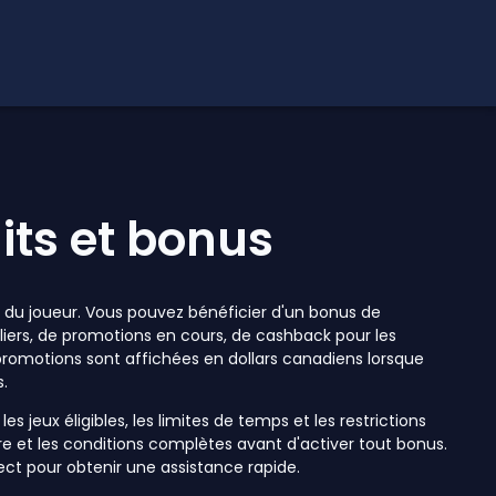
its et bonus
du joueur. Vous pouvez bénéficier d'un bonus de
iers, de promotions en cours, de cashback pour les
 promotions sont affichées en dollars canadiens lorsque
.
jeux éligibles, les limites de temps et les restrictions
fre et les conditions complètes avant d'activer tout bonus.
rect pour obtenir une assistance rapide.