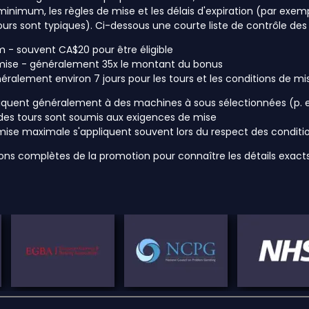
inimum, les règles de mise et les délais d'expiration (par ex
jours sont typiques). Ci-dessous une courte liste de contrôle des
- souvent CA$20 pour être éligible
mise - généralement 35x le montant du bonus
néralement environ 7 jours pour les tours et les conditions de mi
liquent généralement à des machines à sous sélectionnées (p. e
 des tours sont soumis aux exigences de mise
 mise maximale s'appliquent souvent lors du respect des condi
ions complètes de la promotion pour connaître les détails exact