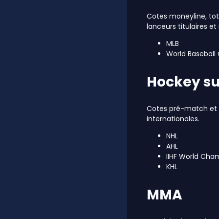
Cotes moneyline, tota
lanceurs titulaires et
MLB
World Baseball 
Hockey su
Cotes pré-match et en
internationales.
NHL
AHL
IIHF World Cha
KHL
MMA