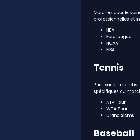
Marchés pour le vain
professionnelles et i
NBA
EuroLeague
NCAA
FIBA
Tennis
Paris sur les matchs 
spécifiques au match
ATP Tour
WTA Tour
Grand Slams
Baseball