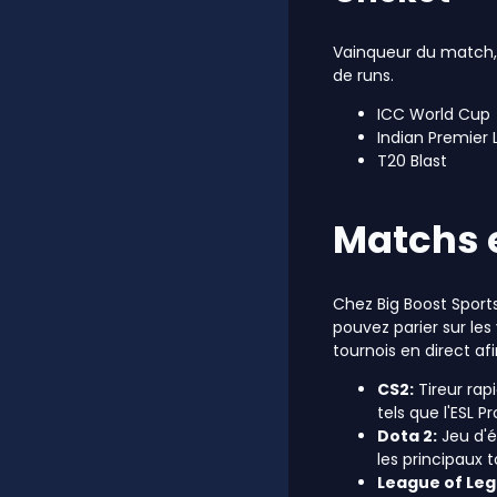
Vainqueur du match, t
de runs.
ICC World Cup
Indian Premier
T20 Blast
Matchs e
Chez Big Boost Sport
pouvez parier sur les
tournois en direct a
CS2:
Tireur rap
tels que l'ESL Pr
Dota 2:
Jeu d'é
les principaux t
League of Leg