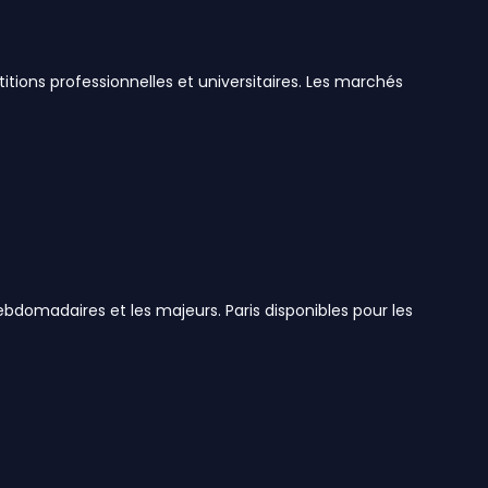
titions professionnelles et universitaires. Les marchés
bdomadaires et les majeurs. Paris disponibles pour les