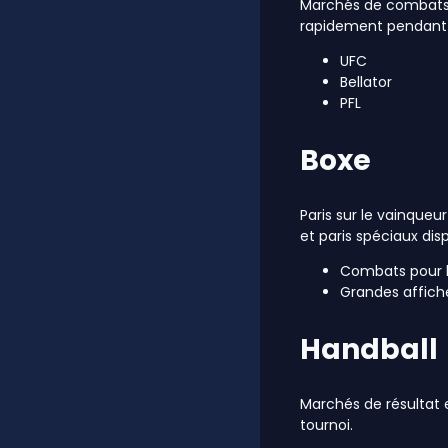
Marchés de combats, 
rapidement pendant
UFC
Bellator
PFL
Boxe
Paris sur le vainqueu
et paris spéciaux di
Combats pour l
Grandes affich
Handball
Marchés de résultat e
tournoi.