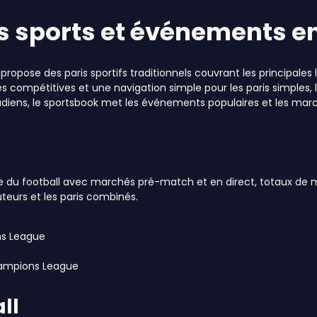
s sports et événements en
 propose des paris sportifs traditionnels couvrant les principal
es compétitives et une navigation simple pour les paris simples, 
adiens, le sportsbook met les événements populaires et les marc
du football avec marchés pré-match et en direct, totaux de matc
teurs et les paris combinés.
e
s League
mpions League
ll