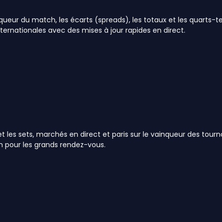
queur du match, les écarts (spreads), les totaux et les quarts-
nternationales avec des mises à jour rapides en direct.
et les sets, marchés en direct et paris sur le vainqueur des tourn
 pour les grands rendez-vous.