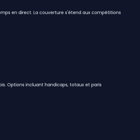
temps en direct. La couverture s'étend aux compétitions
ois. Options incluant handicaps, totaux et paris